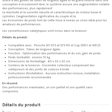
Grâce à des guides de tubes de longueur égale et de grand volume dans une
conception à écoulement libre, le système assure une augmentation notable
des performances, plus rapidement
La réactivité et la sonorité robuste et caractéristique du moteur boxer 6
cylindres. L'augmentation significative du couple et la
Les économies de poids font de cette mise à niveau un choix idéal pour les
amateurs de performances.
Les convertisseurs catalytiques sont inclus dans la livraison.
Détails du produit :
Compatible avec : Porsche 911 GT3 et GT3 RS et Cup (991.1 et 991.2)
Conception : Tubes de longueur égale.
Fonction : Optimisation des performances et du son, gain de poids
Poids (emballé) : environ 10 kg
Dimensions de l'emballage : 60 x 50 x 22 cm
Contenu de la livraison : Ensemble collecteur comprenant des
catalyseurs et des joints de culasse à bride
Instructions d'installation : Aucune instruction incluse, installation
professionnelle recommandée
En résumé:
Des performances maximales, un son parfait et une qualité sans
compromis.
Détails du produit