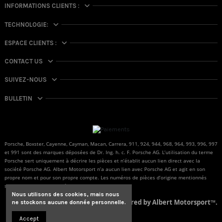
INFORMATIONS CLIENTS :
TECHNOLOGIE:
ESPACE CLIENTS :
CONTACT US
SUIVEZ-NOUS
BULLETIN
Porsche, Boxster, Cayenne, Cayman, Macan, Carrera, 911, 924, 944, 968, 964, 993, 996, 997
et 991 sont des marques déposées de Dr. Ing. h. c. F. Porsche AG. L’utilisation du terme
Porsche sert uniquement à décrire les pièces et n’établit aucun lien direct avec la
société Porsche AG. Albert Motorsport n’a aucun lien avec Porsche AG et agit en son
propre nom et pour son propre compte. Les numéros de pièces d’origine mentionnés
sont fournis uniquement à des fins de comparaison.
Nous utilisons des cookies, mais nous
© Powered by Albert Motorsport™.
ne stockons aucune donnée personnelle.
Accept