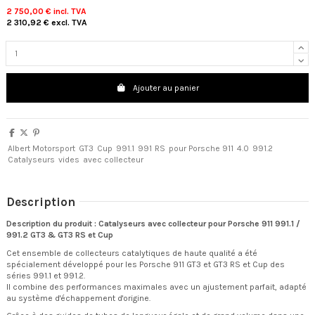
2 750,00 €
incl. TVA
2 310,92 €
excl. TVA
Ajouter au panier
Albert Motorsport
GT3
Cup
991.1
991
RS
pour Porsche 911
4.0
991.2
Catalyseurs
vides
avec collecteur
Description
Description du produit : Catalyseurs avec collecteur pour Porsche 911 991.1 /
991.2 GT3 & GT3 RS et Cup
Cet ensemble de collecteurs catalytiques de haute qualité a été
spécialement développé pour les Porsche 911 GT3 et GT3 RS et Cup des
séries 991.1 et 991.2.
Il combine des performances maximales avec un ajustement parfait, adapté
au système d'échappement d'origine.