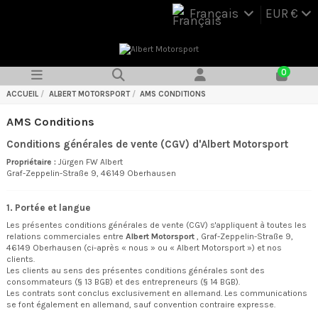
Français
EUR €
0
ACCUEIL
ALBERT MOTORSPORT
AMS CONDITIONS
AMS Conditions
Conditions générales de vente (CGV) d'Albert Motorsport
Propriétaire :
Jürgen FW Albert
Graf-Zeppelin-Straße 9, 46149 Oberhausen
1. Portée et langue
Les présentes conditions générales de vente (CGV) s'appliquent à toutes les
relations commerciales entre
Albert Motorsport
, Graf-Zeppelin-Straße 9,
46149 Oberhausen (ci-après « nous » ou « Albert Motorsport ») et nos
clients.
Les clients au sens des présentes conditions générales sont des
consommateurs (§ 13 BGB) et des entrepreneurs (§ 14 BGB).
Les contrats sont conclus exclusivement en allemand. Les communications
se font également en allemand, sauf convention contraire expresse.