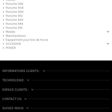
Porsche 356
Porsche 959
Porsche 904
Porsche 912
Porsche 924
Porsche 944
Porsche 914
Mobile
Marchandises
Équipement pour box de fosse
OCCASION
POWER
INFORMATIONS CLIENTS :
TECHNOLOGIE:
ESPACE CLIENTS :
CONTACT US
SUIVEZ-NOUS