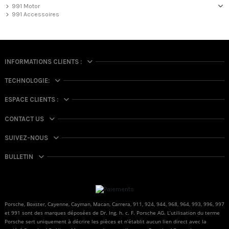
991 Motor
991 Accessoires
INFORMATIONS CLIENTS :
TECHNOLOGIE:
ESPACE CLIENTS :
CONTACT US
SUIVEZ-NOUS
BULLETIN
Porsche, Boxster, Cayenne, Cayman, Macan, Carrera, 911, 924, 944, 968, 964, 993, 996, 997
et 991 sont des marques déposées de Dr. Ing. h. c. F. Porsche AG. L’utilisation du terme
Porsche sert uniquement à décrire les pièces et n’établit aucun lien direct avec la