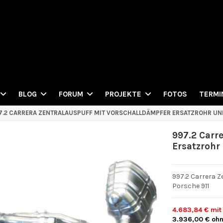
FOTOS
BLOG
FORUM
PROJEKTE
TERMI
7.2 CARRERA ZENTRALAUSPUFF MIT VORSCHALLDÄMPFER ERSATZROHR UN
997.2 Carr
Ersatzrohr
997.2 Carrera 
Porsche 911
4.683,84 €
mit
3.936,00 €
oh