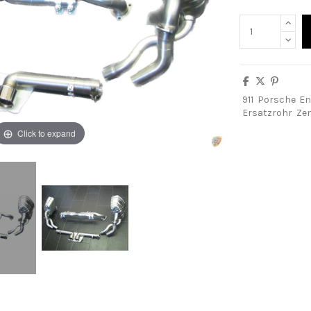
911
Porsche
En
Ersatzrohr
Zen
Click to expand