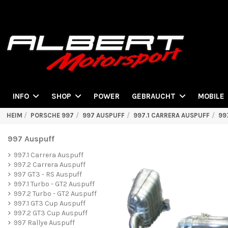
POWER
INFO
SHOP
GEBRAUCHT
MOBILE
HEIM
PORSCHE 997
997 AUSPUFF
997.1 CARRERA AUSPUFF
99
997 Auspuff
997.1 Carrera Auspuff
997.2 Carrera Auspuff
997 GT3 - RS Auspuff
997.1 Turbo - GT2 Auspuff
997.2 Turbo - GT2 Auspuff
997.1 GT3 Cup Auspuff
997.2 GT3 Cup Auspuff
997 Rallye Auspuff