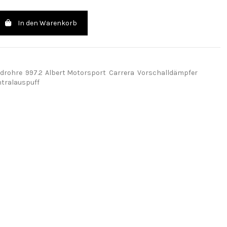
In den Warenkorb
drohre
997.2
Albert Motorsport
Carrera
Vorschalldämpfer
tralauspuff