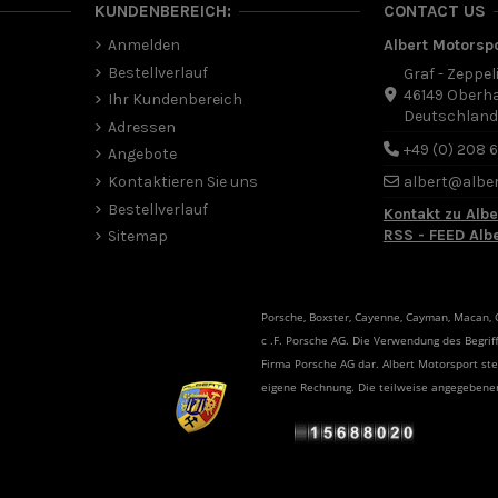
KUNDENBEREICH:
CONTACT US
Anmelden
Albert Motorsp
Bestellverlauf
Graf - Zeppel
46149 Oberh
Ihr Kundenbereich
Deutschlan
Adressen
+49 (0) 208 
Angebote
Kontaktieren Sie uns
albert@albe
Bestellverlauf
Kontakt zu Albe
RSS - FEED Alb
Sitemap
Porsche, Boxster, Cayenne, Cayman, Macan, Ca
c .F. Porsche AG. Die Verwendung des Begriff
Firma Porsche AG dar. Albert Motorsport s
eigene Rechnung. Die teilweise angegeben