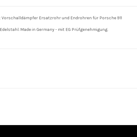
t Vorschalldämpfer Ersatzrohr und Endrohren für Porsche 911
Edelstahl. Made in Germany - mit EG Prüfgenehmigung.