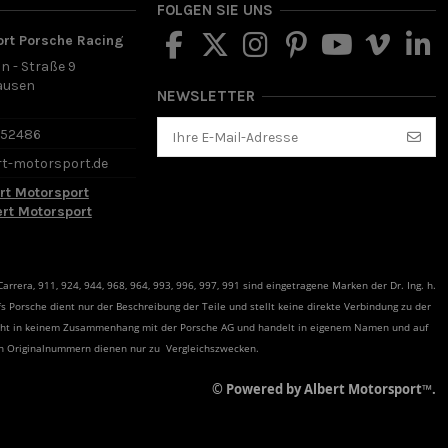
FOLGEN SIE UNS
ort Porsche Racing
in - Straße 9
ausen
NEWSLETTER
d
652486
rt-motorsport.de
rt Motorsport
ert Motorsport
rrera, 911, 924, 944, 968, 964, 993, 996, 997, 991 sind eingetragene Marken der Dr. Ing. h.
s Porsche dient nur der Beschreibung der Teile und stellt keine direkte Verbindung zu der
teht in keinem Zusammenhang mit der Porsche AG und handelt in eigenem Namen und auf
en Originalnummern dienen nur zu Vergleichszwecken.
© Powered by Albert Motorsport™.