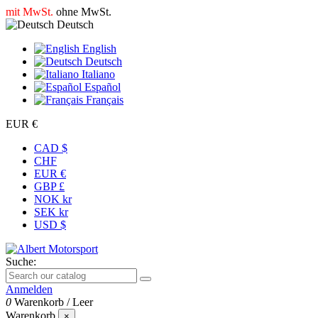
mit MwSt.
ohne MwSt.
Deutsch
English
Deutsch
Italiano
Español
Français
EUR €
CAD $
CHF
EUR €
GBP £
NOK kr
SEK kr
USD $
Suche:
Anmelden
0
Warenkorb
/
Leer
Warenkorb
×