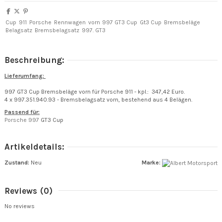
Cup
911
Porsche
Rennwagen
vorn
997 GT3 Cup
Gt3 Cup
Bremsbeläge
Belagsatz
Bremsbelagsatz
997. GT3
Beschreibung:
Lieferumfang:
997 GT3 Cup Bremsbeläge vorn für Porsche 911 - kpl.: 347,42 Euro.
4 x 997.351.940.93 - Bremsbelagsatz vorn, bestehend aus 4 Belägen.
Passend für:
Porsche 997
GT3 Cup
Artikeldetails:
Zustand:
Neu
Marke:
Reviews
(0)
No reviews