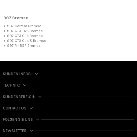
997 Bremse
997 Carrera Bremse
997 GT3 - RS Bremse
997 GT3 Cup Bremse
997 GT3 Cup S Bremse
997 R - RSR Bremse
KUNDEN INFOS:
TECHNIK:
KUNDENBEREICH:
CONTACT US
FOLGEN SIE UNS
NEWSLETTER