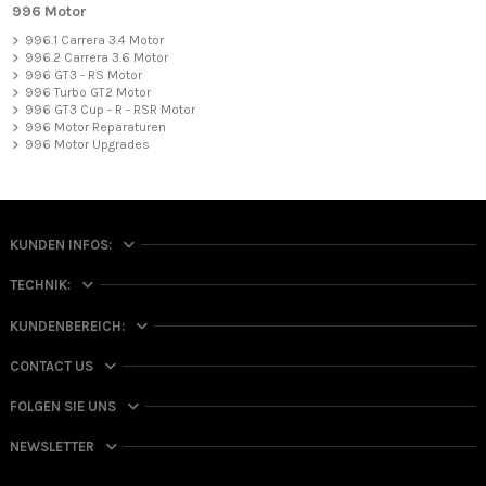
996 Motor
996.1 Carrera 3.4 Motor
996.2 Carrera 3.6 Motor
996 GT3 - RS Motor
996 Turbo GT2 Motor
996 GT3 Cup - R - RSR Motor
996 Motor Reparaturen
996 Motor Upgrades
KUNDEN INFOS:
TECHNIK:
KUNDENBEREICH:
CONTACT US
FOLGEN SIE UNS
NEWSLETTER