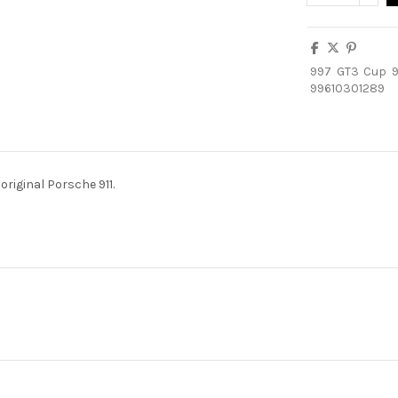
997
GT3
Cup
9
99610301289
 original Porsche 911.