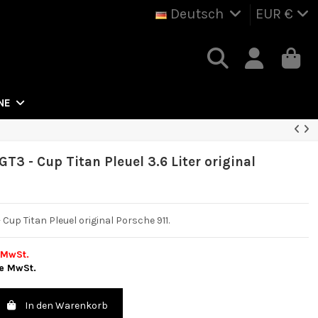
Deutsch
EUR €
NE
 GT3 - Cup Titan Pleuel 3.6 Liter original
1
- Cup Titan Pleuel original Porsche 911.
 MwSt.
e MwSt.
In den Warenkorb