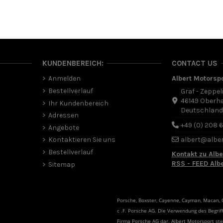
KUNDENBEREICH:
CONTACT US
Anmelden
Albert Motorsp
Bestellverlauf
Graf - Zeppel
46149 Oberh
Ihr Kundenbereich
Deutschlan
Adressen
+49 (0) 208 
Angebote
Kontaktieren Sie uns
albert@albe
Bestellverlauf
Kontakt zu Albe
RSS - FEED Alb
Sitemap
Porsche, Boxster, Cayenne, Cayman, Macan, Ca
c .F. Porsche AG. Die Verwendung des Begriff
Firma Porsche AG dar. Albert Motorsport s