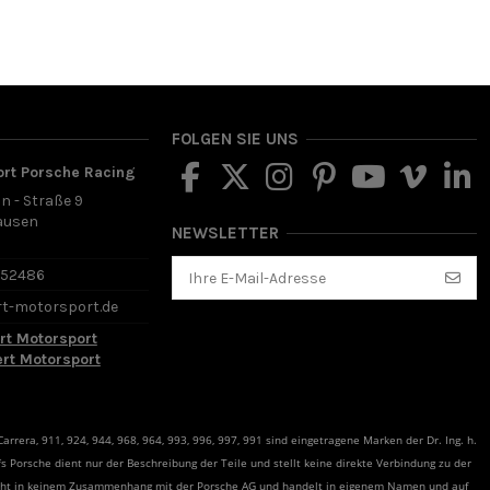
FOLGEN SIE UNS
ort Porsche Racing
in - Straße 9
ausen
NEWSLETTER
d
652486
rt-motorsport.de
rt Motorsport
ert Motorsport
rrera, 911, 924, 944, 968, 964, 993, 996, 997, 991 sind eingetragene Marken der Dr. Ing. h.
s Porsche dient nur der Beschreibung der Teile und stellt keine direkte Verbindung zu der
teht in keinem Zusammenhang mit der Porsche AG und handelt in eigenem Namen und auf