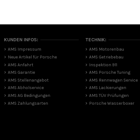
KUNDEN INFOS:
TECHNIK:
AMS Impressum
AMS Motorenbau
Neue Artikel für Porsche
AMS Getriebebau
AMS Anfahrt
Inspektion 911
AMS Garantie
AMS Porsche Tuning
AMS Stellenangebot
AMS Rennwagen Service
AMS Abholservice
AMS Lackierungen
AMS AG Bedingungen
AMS TÜV Prüfungen
AMS Zahlungsarten
Porsche Wasserboxer