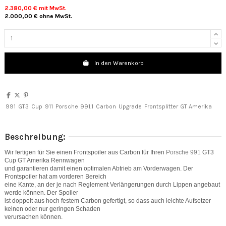
2.380,00 €
mit MwSt.
2.000,00 €
ohne MwSt.
In den Warenkorb
991
GT3
Cup
911
Porsche
991.1
Carbon
Upgrade
Frontsplitter
GT Amerika
Beschreibung:
Wir fertigen für Sie einen Frontspoiler aus Carbon für Ihren
Porsche 991
GT3
Cup GT Amerika Rennwagen
und garantieren damit einen optimalen Abtrieb am Vorderwagen. Der
Frontspoiler hat am vorderen Bereich
eine Kante, an der je nach Reglement Verlängerungen durch Lippen angebaut
werde können. Der Spoiler
ist doppelt aus hoch festem Carbon gefertigt, so dass auch leichte Aufsetzer
keinen oder nur geringen Schaden
verursachen können.