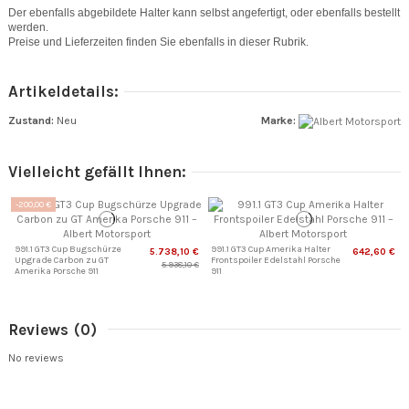
Der ebenfalls abgebildete Halter kann selbst angefertigt, oder ebenfalls bestellt
werden.
Preise und Lieferzeiten finden Sie ebenfalls in dieser Rubrik.
Artikeldetails:
Zustand:
Neu
Marke:
Vielleicht gefällt Ihnen:
-200,00 €
991.1 GT3 Cup Bugschürze
991.1 GT3 Cup Amerika Halter
5.738,10 €
642,60 €
Upgrade Carbon zu GT
Frontspoiler Edelstahl Porsche
5.938,10 €
Amerika Porsche 911
911
Reviews
(0)
No reviews