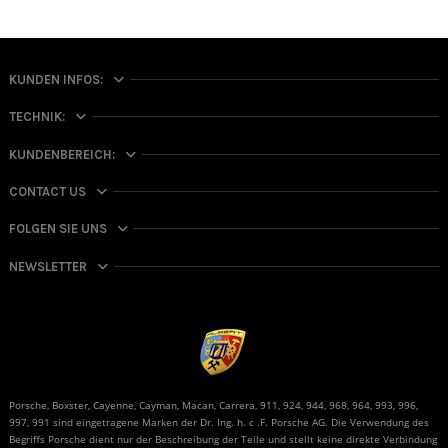
KUNDEN INFOS:
TECHNIK:
KUNDENBEREICH:
CONTACT US
FOLGEN SIE UNS
NEWSLETTER
Porsche, Boxster, Cayenne, Cayman, Macan, Carrera, 911, 924, 944, 968, 964, 993, 996,
997, 991 sind eingetragene Marken der Dr. Ing. h. c .F. Porsche AG. Die Verwendung des
Begriffs Porsche dient nur der Beschreibung der Teile und stellt keine direkte Verbindung