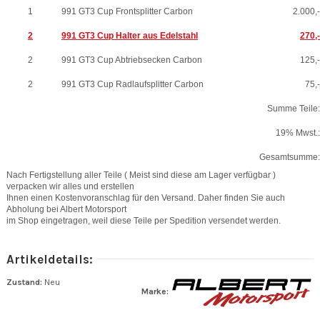
1
991 GT3 Cup Frontsplitter Carbon
2.000,-
2
991 GT3 Cup Halter aus Edelstahl
270,-
2
991 GT3 Cup Abtriebsecken Carbon
125,-
2
991 GT3 Cup Radlaufsplitter Carbon
75,-
Summe Teile:
19% Mwst.:
Gesamtsumme:
Nach Fertigstellung aller Teile ( Meist sind diese am Lager verfügbar )
verpacken wir alles und erstellen
Ihnen
einen
Kostenvoranschlag für den Versand. Daher finden Sie auch
Abholung bei Albert Motorsport
im Shop
eingetragen,
weil diese Teile per Spedition versendet werden.
Artikeldetails:
Zustand:
Neu
Marke: