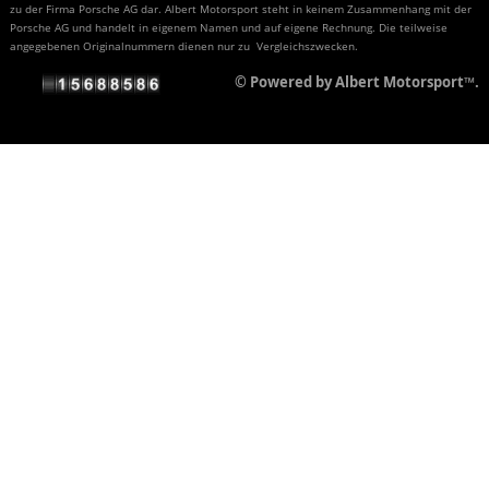
zu der Firma Porsche AG dar. Albert Motorsport steht in keinem Zusammenhang mit der
Porsche AG und handelt in eigenem Namen und auf eigene Rechnung. Die teilweise
angegebenen Originalnummern dienen nur zu Vergleichszwecken.
© Powered by Albert Motorsport™.