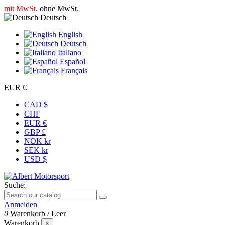
mit MwSt.
ohne MwSt.
Deutsch
English
Deutsch
Italiano
Español
Français
EUR €
CAD $
CHF
EUR €
GBP £
NOK kr
SEK kr
USD $
Suche:
Anmelden
0
Warenkorb
/
Leer
Warenkorb
×