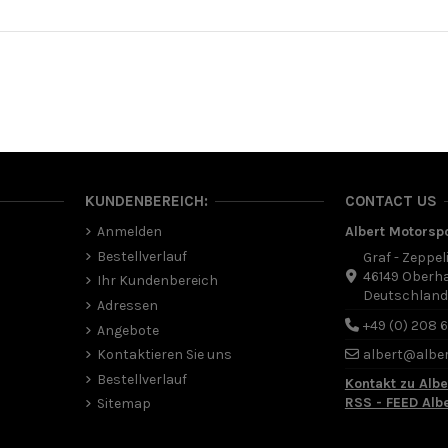
KUNDENBEREICH:
CONTACT US
Anmelden
Albert Motorsp
Bestellverlauf
Graf - Zeppel
46149 Oberh
Ihr Kundenbereich
Deutschlan
Adressen
+49 (0) 208 
Angebote
Kontaktieren Sie uns
albert@albe
Bestellverlauf
Kontakt zu Albe
RSS - FEED Alb
Sitemap