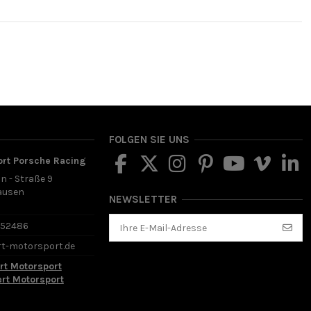
FOLGEN SIE UNS
ort Porsche Racing
in - Straße 9
ausen
NEWSLETTER
d
652486
rt-motorsport.de
rt Motorsport
ert Motorsport