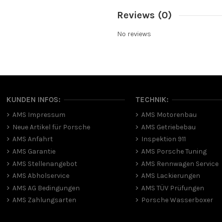
Reviews
(0)
No reviews
KUNDEN INFOS:
TECHNIK:
AMS Impressum
AMS Motorenbau
Neue Artikel für Porsche
AMS Getriebebau
AMS Anfahrt
Inspektion 911
AMS Garantie
AMS Porsche Tuning
AMS Stellenangebot
AMS Rennwagen Service
AMS Abholservice
AMS Lackierungen
AMS AG Bedingungen
AMS TÜV Prüfungen
AMS Zahlungsarten
Porsche Wasserboxer