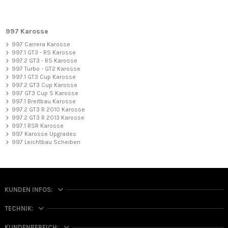
997 Karosse
997 Carrera Karosse
997.1 GT3 - RS Karosse
997.2 GT3 - RS Karosse
997 Turbo - GT2 Karosse
997.1 GT3 Cup Karosse
997.2 GT3 Cup Karosse
997 GT3 Cup S Karosse
997.1 Breitbau Karosse
997.2 GT3 R 2010 Karosse
997.2 GT3 R 2013 Karosse
997.1 RSR Karosse
997 Karosse Upgrades
997 Leichtbau Scheiben
KUNDEN INFOS:
TECHNIK:
KUNDENBEREICH: