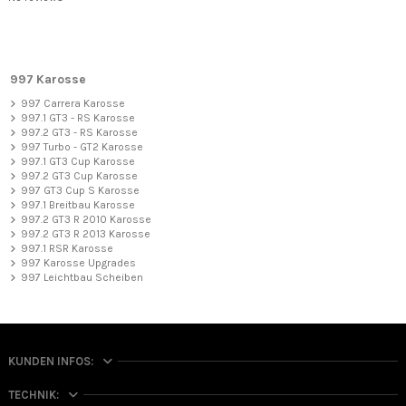
997 Karosse
997 Carrera Karosse
997.1 GT3 - RS Karosse
997.2 GT3 - RS Karosse
997 Turbo - GT2 Karosse
997.1 GT3 Cup Karosse
997.2 GT3 Cup Karosse
997 GT3 Cup S Karosse
997.1 Breitbau Karosse
997.2 GT3 R 2010 Karosse
997.2 GT3 R 2013 Karosse
997.1 RSR Karosse
997 Karosse Upgrades
997 Leichtbau Scheiben
KUNDEN INFOS:
997 RSR Seitenschweller Carbon für Porsche 911
TECHNIK: