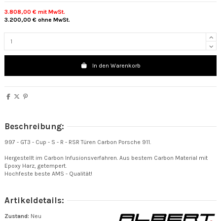
3.808,00 €
mit MwSt.
3.200,00 €
ohne MwSt.
In den Warenkorb
Beschreibung:
997 - GT3 - Cup - S - R - RSR Türen Carbon Porsche 911.
Hergestellt im Carbon Infusionsverfahren. Aus bestem Carbon Material mit
Epoxy Harz, getempert.
Hochfeste beste AMS - Qualität!
Artikeldetails:
Zustand:
Neu