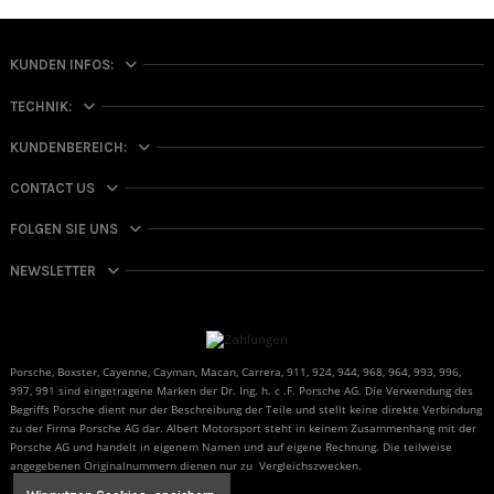
KUNDEN INFOS:
TECHNIK:
KUNDENBEREICH:
CONTACT US
FOLGEN SIE UNS
NEWSLETTER
Porsche, Boxster, Cayenne, Cayman, Macan, Carrera, 911, 924, 944, 968, 964, 993, 996,
997, 991 sind eingetragene Marken der Dr. Ing. h. c .F. Porsche AG. Die Verwendung des
Begriffs Porsche dient nur der Beschreibung der Teile und stellt keine direkte Verbindung
zu der Firma Porsche AG dar. Albert Motorsport steht in keinem Zusammenhang mit der
Porsche AG und handelt in eigenem Namen und auf eigene Rechnung. Die teilweise
angegebenen Originalnummern dienen nur zu Vergleichszwecken.