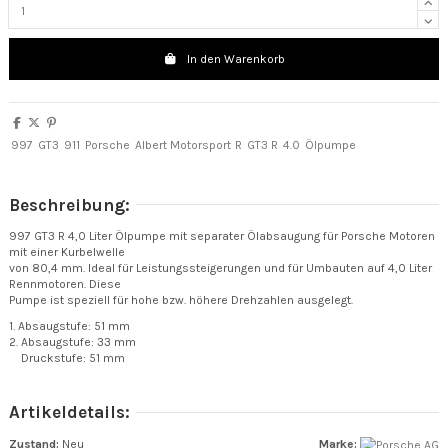
In den Warenkorb
997
GT3
911
Porsche
Albert Motorsport
R
GT3 R
4.0
Ölpumpe
Beschreibung:
997 GT3 R 4,0 Liter Ölpumpe mit separater Ölabsaugung für Porsche Motoren
mit einer Kurbelwelle
von 80,4 mm. Ideal für Leistungssteigerungen und für Umbauten auf 4,0 Liter
Rennmotoren. Diese
Pumpe ist speziell für hohe bzw. höhere Drehzahlen ausgelegt.
1. Absaugstufe: 51 mm
2. Absaugstufe: 33 mm
Druckstufe: 51 mm
Artikeldetails:
Zustand:
Neu
Marke: