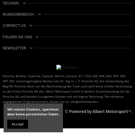
TECHNIK:
KUNDENBEREICH:
CONTACT US
FOLGEN SIE UNS
NEWSLETTER
Porsche, Boxster, Cayenne, Cayman, Macan, Carrera, 911, 924, 944, 968, 964, 993, 996,
997, 991 sind eingetragene Marken der Dr. Ing. h. c .F. Porsche AG. Die Verwendung des
Begriffs Porsche dient nur der Beschreibung der Teile und stellt keine direkte Verbindung
zu der Firma Porsche AG dar. Albert Motorsport steht in keinem Zusammenhang mit der
Porsche AG und handelt in eigenem Namen und auf eigene Rechnung. Die teilweise
angegebenen Originalnummern dienen nur zu Vergleichszwecken.
Wir nutzen Cookies, speichern
© Powered by Albert Motorsport™.
aber
keine persönlichen Daten.
Accept