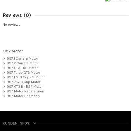
Reviews
(0)
No reviews
997 Motor
997.1 Carrera Motor
997.2 Carrera Motor
997 GT3 - RS Motor
997 Turbo GT2 Motor
997.1 GT3 Cup - S Motor
997.2 GT3 Cup Motor
997 GT3 R - RSR Motor
997 Motor Reparaturen
997 Motor Upgrades
KUNDEN INFOS: