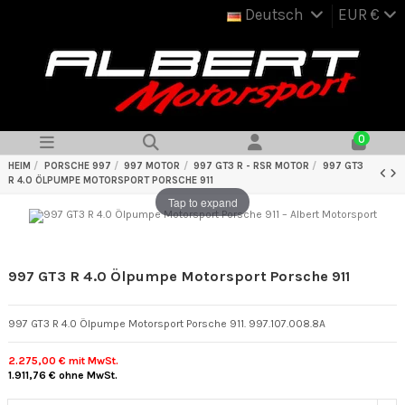
Deutsch
EUR €
0
HEIM
PORSCHE 997
997 MOTOR
997 GT3 R - RSR MOTOR
997 GT3
R 4.0 ÖLPUMPE MOTORSPORT PORSCHE 911
Tap to expand
997 GT3 R 4.0 Ölpumpe Motorsport Porsche 911
997 GT3 R 4.0 Ölpumpe Motorsport Porsche 911. 997.107.008.8A
2.275,00 €
mit MwSt.
1.911,76 €
ohne MwSt.