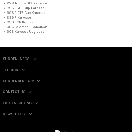
996 Turbo - GT2 Karosse
996.1 GT3 Cup Karosse
996.2 GT3 Cup Karosse
996 R Karosse
996 RSR Karosse
996 Leichtbau Scheiben
996 Karosse Upgrades
KUNDEN INFOS:
TECHNIK:
KUNDENBEREICH:
CONTACT US
FOLGEN SIE UNS
NEWSLETTER