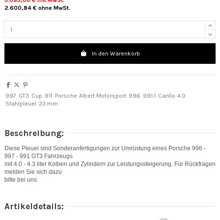
3.095,00 €
mit MwSt.
2.600,84 €
ohne MwSt.
In den Warenkorb
997
GT3
Cup
911
Porsche
Albert Motorsport
996
991.1
Carillo
4.0
Stahlpleuel
23 mm
Beschreibung:
Diese Pleuel sind Sonderanfertigungen zur Umrüstung eines Porsche
996 -
997 - 991 GT3 Fahrzeugs
mit 4.0 - 4.3 liter Kolben und Zylindern
zur Leistungssteigerung. Für Rückfragen
melden Sie sich dazu
bitte bei
uns.
Artikeldetails: