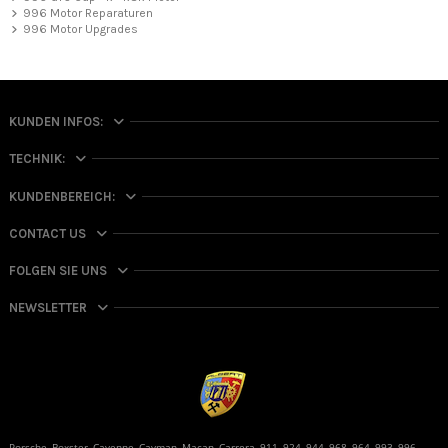
996 Motor Reparaturen
996 Motor Upgrades
KUNDEN INFOS:
TECHNIK:
KUNDENBEREICH:
CONTACT US
FOLGEN SIE UNS
NEWSLETTER
Porsche, Boxster, Cayenne, Cayman, Macan, Carrera, 911, 924, 944, 968, 964, 993, 996,