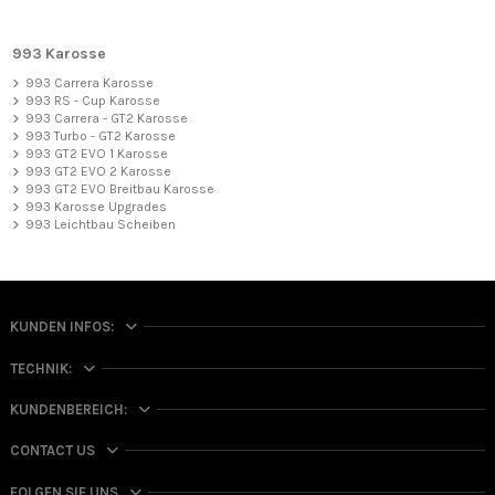
993 Karosse
993 Carrera Karosse
993 RS - Cup Karosse
993 Carrera - GT2 Karosse
993 Turbo - GT2 Karosse
993 GT2 EVO 1 Karosse
993 GT2 EVO 2 Karosse
993 GT2 EVO Breitbau Karosse
993 Karosse Upgrades
993 Leichtbau Scheiben
KUNDEN INFOS:
TECHNIK:
KUNDENBEREICH:
CONTACT US
FOLGEN SIE UNS