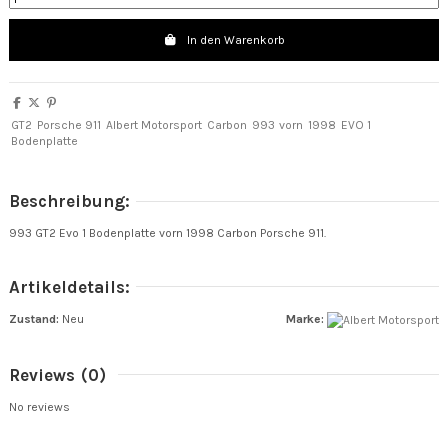
In den Warenkorb
GT2
Porsche 911
Albert Motorsport
Carbon
993
vorn
1998
EVO 1
Bodenplatte
Beschreibung:
993 GT2 Evo 1 Bodenplatte vorn 1998 Carbon Porsche 911.
Artikeldetails:
Zustand:
Neu
Marke:
Reviews
(0)
No reviews