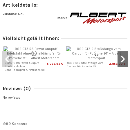
Artikeldetails:
Zustand:
Neu
Marke:
Vielleicht gefällt Ihnen:
992 GT3 RS Power Auspuff
992 GT3 R Stoßstange vorn
5.053,93 €
2.856,00 €
Edelstahl ohne
Carbon für Porsche 911
Schalldämpfer für Porsche 911
Reviews
(0)
No reviews
992 Karosse