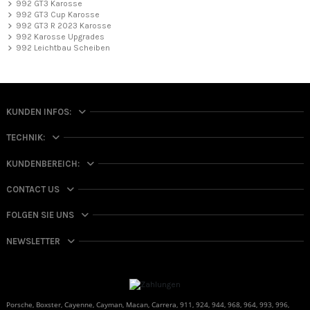
992 GT3 Karosse
992 GT3 Cup Karosse
992 GT3 R 2023 Karosse
992 Karosse Upgrades
992 Leichtbau Scheiben
KUNDEN INFOS:
TECHNIK:
KUNDENBEREICH:
CONTACT US
FOLGEN SIE UNS
NEWSLETTER
Porsche, Boxster, Cayenne, Cayman, Macan, Carrera, 911, 924, 944, 968, 964, 993, 996,