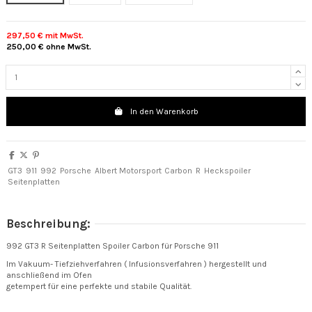
297,50 €
mit MwSt.
250,00 €
ohne MwSt.
In den Warenkorb
GT3
911
992
Porsche
Albert Motorsport
Carbon
R
Heckspoiler
Seitenplatten
Beschreibung:
992 GT3 R Seitenplatten Spoiler Carbon für Porsche 911
Im Vakuum- Tiefziehverfahren ( Infusionsverfahren ) hergestellt und
anschließend im Ofen
getempert für eine perfekte und stabile Qualität.