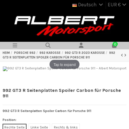
Deutsch
EUR €
0
HEIM
PORSCHE 992
992 KAROSSE
992 GT3 R 2023 KAROSSE
992
GT3 R SEITENPLATTEN SPOILER CARBON FÜR PORSCHE 911
Tap to expand
992 GT3 R Seitenplatten Spoiler Carbon für Porsche
911
992 GT3 R Seitenplatten Spoiler Carbon für Porsche 911
Position:
Rechte Seite
Linke Seite
Rechts & links