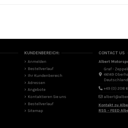
KUNDENBEREICH:
CONTACT US
Anmelden
Albert Motorsp
Bestellverlauf
Graf - Zeppel
46149 Oberh
Ihr Kundenbereich
Deutschlan
Adressen
+49 (0) 208 
Angebote
Kontaktieren Sie uns
albert@albe
Bestellverlauf
Kontakt zu Albe
RSS - FEED Alb
Sitemap