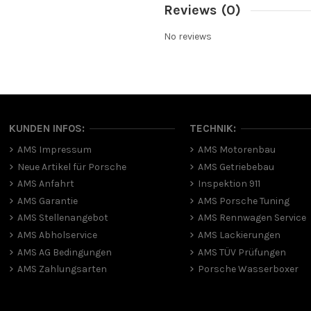
Reviews
(0)
No reviews
KUNDEN INFOS:
TECHNIK:
AMS Impressum
AMS Motorenbau
Neue Artikel für Porsche
AMS Getriebebau
AMS Anfahrt
Inspektion 911
AMS Garantie
AMS Porsche Tuning
AMS Stellenangebot
AMS Rennwagen Service
AMS Abholservice
AMS Lackierungen
AMS AG Bedingungen
AMS TÜV Prüfungen
AMS Zahlungsarten
Porsche Wasserboxer