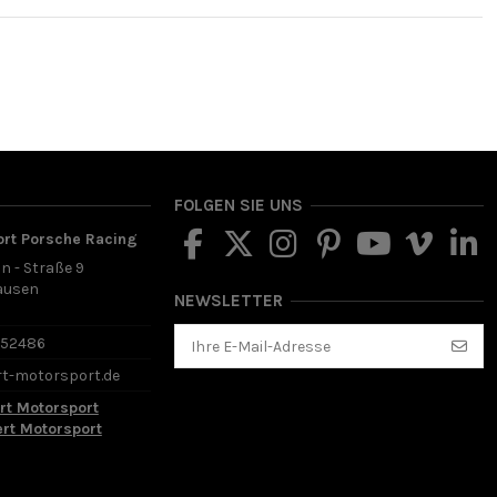
FOLGEN SIE UNS
ort Porsche Racing
in - Straße 9
ausen
NEWSLETTER
d
652486
rt-motorsport.de
rt Motorsport
ert Motorsport