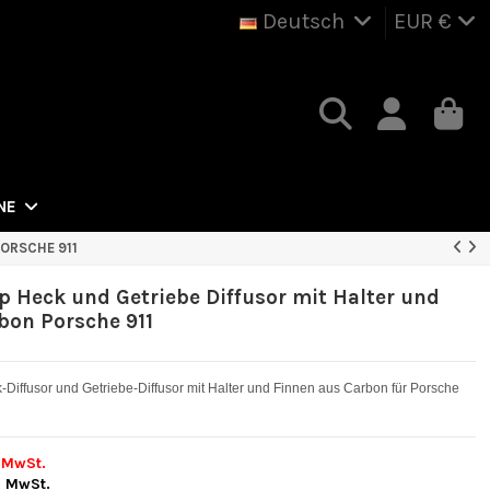
Deutsch
EUR €
NE
PORSCHE 911
p Heck und Getriebe Diffusor mit Halter und
bon Porsche 911
Diffusor und Getriebe-Diffusor mit Halter und Finnen aus Carbon für Porsche
 MwSt.
 MwSt.