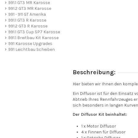
991.1 GT3 MR Karosse
991.2 GT3 MR Karosse
991 - 911 GT Amerika
991.1 GT3 R Karosse
991.2 GT3 R Karosse
991.1 GT3 Cup SP7 Karosse
991.1 Breitbau Kit Karosse
991 Karosse Upgrades
991 Leichtbau Scheiben
Beschreibung:
Hier bieten wir Ihnen den komple
Ein Diffusor ist für den Einsatz
Abtrieb Ihres Rennfahrzeuges e
sich besonders in langen Kurve
Der Diffusor Kit beinhaltet:
1 x Motor Diffusor
4 x Finnen für Diffusor
1 x Getriebe Diffusor