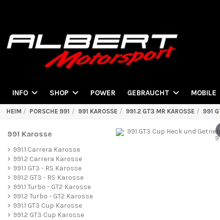
POWER
INFO
SHOP
GEBRAUCHT
MOBILE
HEIM
PORSCHE 991
991 KAROSSE
991.2 GT3 MR KAROSSE
991 G
991 Karosse
991.1 Carrera Karosse
991.2 Carrera Karosse
991.1 GT3 - RS Karosse
991.2 GT3 - RS Karosse
991.1 Turbo - GT2 Karosse
991.2 Turbo - GT2 Karosse
991.1 GT3 Cup Karosse
991.2 GT3 Cup Karosse