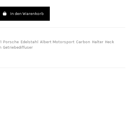
In den Warenkorb
1
Porsche
Edelstahl
Albert Motorsport
Carbon
Halter
Heck
n
Getriebediffuser