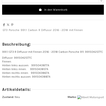
In den Warenkorb
GT3
Porsche
991.1
Carbon
R
Diffusor
2016 - 2018
mit Finnen
Beschreibung:
991.1 GT3 R Diffusor mit Finnen 2016 - 2018 Carbon Porsche 911. 9915042577C
Diffusor: 9915042577C
Finnen:
Hinten links aussen: 9915043877A
Hinten links innen: 9915043857A
Hinten rechts innen: 9915043867A
Hinten rechts aussen: 9915043887A
Artikeldetails:
Zustand:
Neu
Marke: