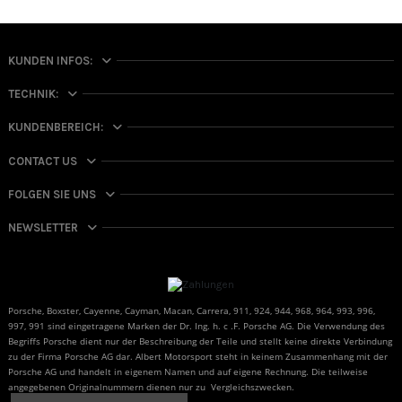
KUNDEN INFOS:
TECHNIK:
KUNDENBEREICH:
CONTACT US
FOLGEN SIE UNS
NEWSLETTER
Porsche, Boxster, Cayenne, Cayman, Macan, Carrera, 911, 924, 944, 968, 964, 993, 996,
997, 991 sind eingetragene Marken der Dr. Ing. h. c .F. Porsche AG. Die Verwendung des
Begriffs Porsche dient nur der Beschreibung der Teile und stellt keine direkte Verbindung
zu der Firma Porsche AG dar. Albert Motorsport steht in keinem Zusammenhang mit der
Porsche AG und handelt in eigenem Namen und auf eigene Rechnung. Die teilweise
angegebenen Originalnummern dienen nur zu Vergleichszwecken.