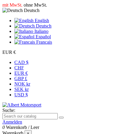
mit MwSt.
ohne MwSt.
Deutsch
English
Deutsch
Italiano
Español
Français
EUR €
CAD $
CHF
EUR €
GBP £
NOK kr
SEK kr
USD $
Suche:
Anmelden
0
Warenkorb
/
Leer
Warenkorb
×