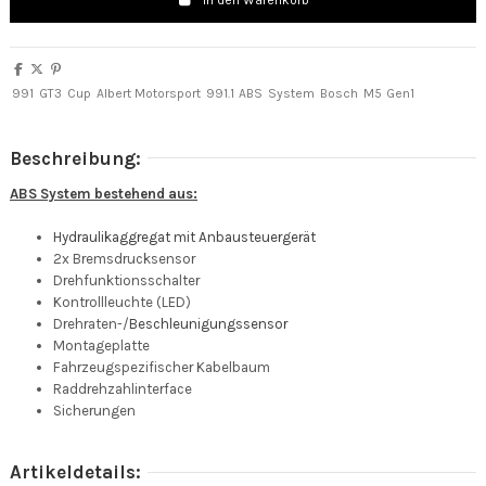
In den Warenkorb
991
GT3
Cup
Albert Motorsport
991.1
ABS
System
Bosch
M5
Gen1
Beschreibung:
ABS System bestehend aus:
Hydraulikaggregat mit Anbausteuergerät
2x Bremsdrucksensor
Drehfunktionsschalter
Kontrollleuchte (LED)
Drehraten-/
Beschleunigungssensor
Montageplatte
Fahrzeugspezifischer Kabelbaum
Raddrehzahlinterface
Sicherungen
Artikeldetails: