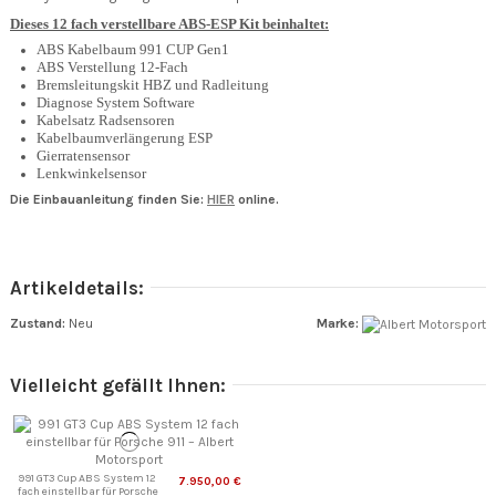
Dieses 12 fach verstellbare ABS-ESP Kit beinhaltet:
ABS Kabelbaum 991 CUP Gen1
ABS Verstellung 12-Fach
Bremsleitungskit HBZ und Radleitung
Diagnose System Software
Kabelsatz Radsensoren
Kabelbaumverlängerung ESP
Gierratensensor
Lenkwinkelsensor
Die Einbauanleitung finden Sie:
HIER
online.
Artikeldetails:
Zustand:
Neu
Marke:
Vielleicht gefällt Ihnen:
991 GT3 Cup ABS System 12
7.950,00 €
fach einstellbar für Porsche