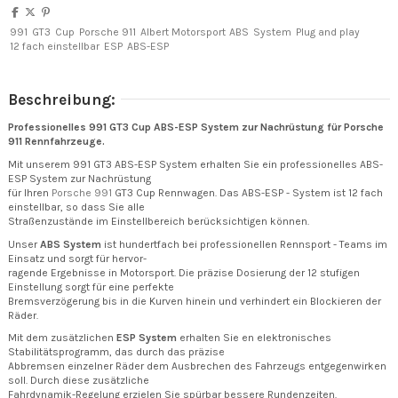
991
GT3
Cup
Porsche 911
Albert Motorsport
ABS
System
Plug and play
12 fach einstellbar
ESP
ABS-ESP
Beschreibung:
Professionelles 991 GT3 Cup ABS-ESP System zur Nachrüstung für Porsche
911 Rennfahrzeuge.
Mit unserem 991 GT3 ABS-ESP System erhalten Sie ein professionelles ABS-
ESP System zur Nachrüstung
für Ihren
Porsche 991
GT3 Cup Rennwagen. Das ABS-ESP - System ist 12 fach
einstellbar, so dass Sie alle
Straßenzustände im Einstellbereich berücksichtigen können.
Unser
ABS System
ist hundertfach bei professionellen Rennsport - Teams im
Einsatz und sorgt für hervor-
ragende Ergebnisse in Motorsport. Die präzise Dosierung der 12 stufigen
Einstellung sorgt für eine perfekte
Bremsverzögerung bis in die Kurven hinein und verhindert ein Blockieren der
Räder.
Mit dem zusätzlichen
ESP System
erhalten Sie en elektronisches
Stabilitätsprogramm, das durch das präzise
Abbremsen einzelner Räder dem Ausbrechen des Fahrzeugs entgegenwirken
soll. Durch diese zusätzliche
Fahrdynamik-Regelung erzielen Sie spürbar bessere Rundenzeiten.