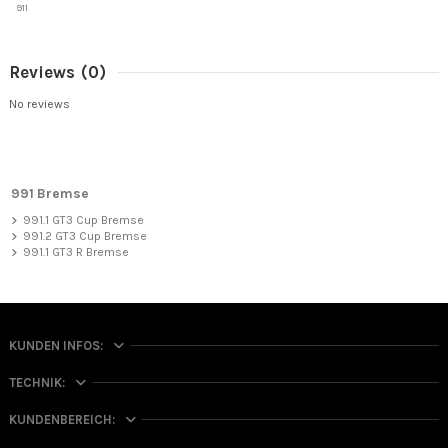
911
Reviews
(0)
No reviews
991 Bremse
991.1 GT3 Cup Bremse
991.2 GT3 Cup Bremse
991.1 GT3 R Bremse
KUNDEN INFOS:
TECHNIK:
KUNDENBEREICH: