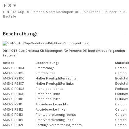
991
GT3
Cup
911
Porsche
Albert Motorsport
991.1
Kit
Breitbau
Bausatz
Teile
Bauteile
Beschreibung:
991.1 GT3 Cup Breitbau Kit Motorsport für Porsche 911 besteht aus folgenden
Bauteilen:
Artikel:
Beschreibung:
Material:
AMS-91RB104
Frontstange
Carbon
AMS-91RB105
Frontsplitter
Carbon
AMS-91RB106
Halter Frontsplitter rechts
Edelstah
AMS-91RB107
Halter Frontsplitter links
Edelstah
AMS-91RB108
Frontlippe rechts
Pertinax
AMS-91RB109
Frontlippe links
Pertinax
AMS-91RB110
Frontlippe Mitte
Pertinax
AMS-91RB111
Abtriebsecke rechts
Carbon
AMS-91RB112
Abtriebsecke links
Carbon
AMS-91RB113
Frontverbreiterung rechts
Carbon
AMS-91RB114
Frontverbreiterung links
Carbon
AMS-91RB121
Kotflügelverbreiterung rechts
Carbon