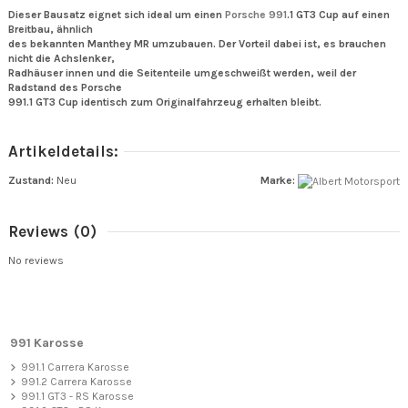
Dieser Bausatz eignet sich ideal um einen
Porsche 991
.1 GT3 Cup auf einen
Breitbau, ähnlich
des bekannten
Manthey MR umzubauen. Der Vorteil dabei ist, es brauchen
nicht die Achslenker,
Radhäuser innen
und die Seitenteile umgeschweißt werden, weil der
Radstand des Porsche
991.1 GT3 Cup identisch zum Originalfahrzeug
erhalten bleibt.
Artikeldetails:
Zustand:
Neu
Marke:
Reviews
(0)
No reviews
991 Karosse
991.1 Carrera Karosse
991.2 Carrera Karosse
991.1 GT3 - RS Karosse