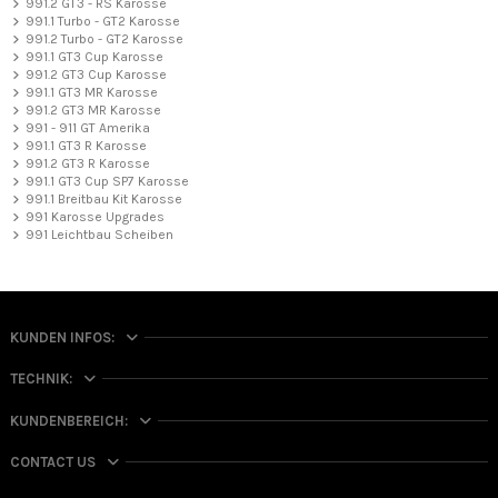
991.2 GT3 - RS Karosse
991.1 Turbo - GT2 Karosse
991.2 Turbo - GT2 Karosse
991.1 GT3 Cup Karosse
991.2 GT3 Cup Karosse
991.1 GT3 MR Karosse
991.2 GT3 MR Karosse
991 - 911 GT Amerika
991.1 GT3 R Karosse
991.2 GT3 R Karosse
991.1 GT3 Cup SP7 Karosse
991.1 Breitbau Kit Karosse
991 Karosse Upgrades
991 Leichtbau Scheiben
KUNDEN INFOS:
TECHNIK:
KUNDENBEREICH:
CONTACT US