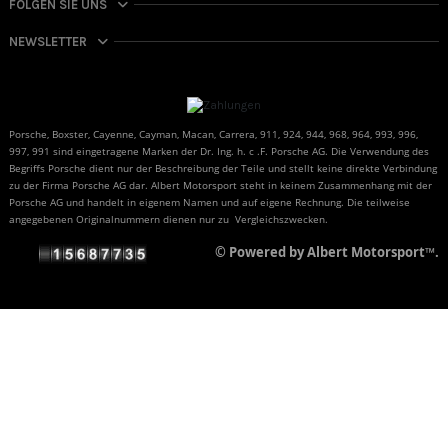
FOLGEN SIE UNS
NEWSLETTER
Porsche, Boxster, Cayenne, Cayman, Macan, Carrera, 911, 924, 944, 968, 964, 993, 996,
997, 991 sind eingetragene Marken der Dr. Ing. h. c .F. Porsche AG. Die Verwendung des
Begriffs Porsche dient nur der Beschreibung der Teile und stellt keine direkte Verbindung
zu der Firma Porsche AG dar. Albert Motorsport steht in keinem Zusammenhang mit der
Porsche AG und handelt in eigenem Namen und auf eigene Rechnung. Die teilweise
angegebenen Originalnummern dienen nur zu Vergleichszwecken.
© Powered by Albert Motorsport™.