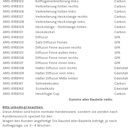
AMS-91RB122
Kotflügelverbreiterung links
Carbon
AMS-91RB125
Verbreiterung hinten rechts
Carbon
AMS-91RB126
Verbreiterung hinten links
Carbon
AMS-91RB127
Verbreiterung Heckstange rechts
Carbon
AMS-91RB128
Verbreiterung Heckstange links
Carbon
AMS-91RB129
Heckstange - Stoßstange hinten
Carbon
AMS-91RB131
Heckdeckel
Carbon
AMS-91RB132
Diffusor
GFK
AMS-91RB133
Satz Diffusor Finnen
GFK
AMS-91RB134
Diffusor Finne aussen rechts
GFK
AMS-91RB135
Diffusor Finne außen links
GFK
AMS-91RB136
Diffusor Finne innen rechts
GFK
AMS-91RB137
Diffusor Finne innen links
GFK
AMS-91RB138
Halter Diffusor vorn rechts
Edelstah
AMS-91RB139
Halter Diffusor vorn links
Edelstah
AMS-91RB140
Halter Diffusor Mitte hinten
Edelstah
AMS-91RB141
Getriebeboden
Carbon
AMS-91RB142
Schleifklotz
Edelstah
AMS-91RB150
Heckflügel Cup
Carbon
Summe aller Bauteile netto:
Bitte unbedingt beachten:
Diese Artikel sind keine normale Handelsware, sondern sie werden nach
Kundenwunsch speziell für den
Wagen des Kunden angefertigt. Die Bauzeit aller Bauteile beträgt, je nach
Auftragslage, ca. 3 - 4 Wochen.