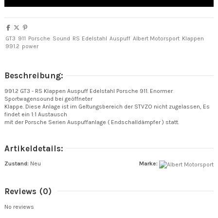
GT3
911
Porsche
Sound
RS
Edelstahl
Auspuff
Albert Motorsport
Klappen
991.2
power
Beschreibung:
991.2 GT3 - RS Klappen Auspuff Edelstahl Porsche 911. Enormer
Sportwagensound bei geöffneter
Klappe. Diese Anlage ist im Geltungsbereich der STVZO nicht zugelassen, Es
findet ein 1:1 Austausch
mit der Porsche Serien Auspuffanlage ( Endschalldämpfer ) statt.
Artikeldetails:
Zustand:
Neu
Marke:
Reviews
(0)
No reviews