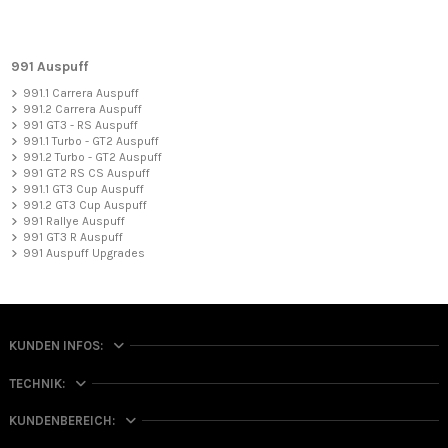
991 Auspuff
991.1 Carrera Auspuff
991.2 Carrera Auspuff
991 GT3 - RS Auspuff
991.1 Turbo - GT2 Auspuff
991.2 Turbo - GT2 Auspuff
991 GT2 RS CS Auspuff
991.1 GT3 Cup Auspuff
991.2 GT3 Cup Auspuff
991 Rallye Auspuff
991 GT3 R Auspuff
991 Auspuff Upgrades
KUNDEN INFOS:
TECHNIK:
KUNDENBEREICH: