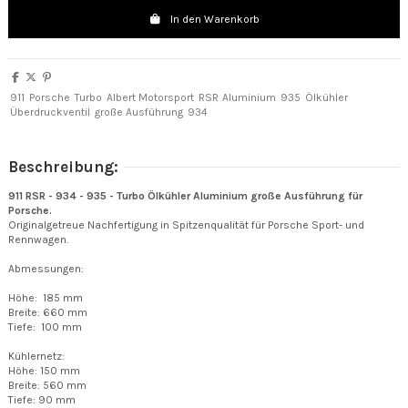
In den Warenkorb
911
Porsche
Turbo
Albert Motorsport
RSR
Aluminium
935
Ölkühler
Überdruckventil
große Ausführung
934
Beschreibung:
911 RSR - 934 - 935 - Turbo Ölkühler Aluminium große Ausführung für
Porsche.
Originalgetreue Nachfertigung in Spitzenqualität für Porsche Sport- und
Rennwagen.
Abmessungen:
Höhe: 185 mm
Breite: 660 mm
Tiefe: 100 mm
Kühlernetz:
Höhe: 150 mm
Breite: 560 mm
Tiefe: 90 mm