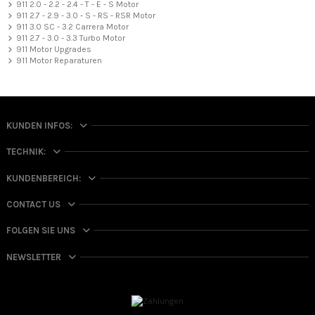
911 2.0 - 2.2 - 2.4 - T - E - S Motor
911 2.7 - 2.9 - 3.0 - S - RS - RSR Motor
911 3.0 SC - 3.2 Carrera Motor
911 2.7 - 3.0 - 3.3 Turbo Motor
911 Motor Upgrades
911 Motor Reparaturen
KUNDEN INFOS:
TECHNIK:
KUNDENBEREICH:
CONTACT US
FOLGEN SIE UNS
NEWSLETTER